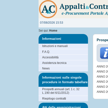
07/08/2026 15:53
Sei qui:
Home
Informazioni
Prospet
Istruzioni e manuali
F.A.Q.
Accessibilità
Assistenza tecnica
ANNO 2
News
ANNO 2
ANNO 2
Informazioni sulle singole
ANNO 2
procedure in formato tabellare
ANNO 2
Prospetti annuali (art. 1 c. 32
ANNO 2
L.190 del 6/11/2012)
Riepilogo contratti
Atti delle amministrazioni