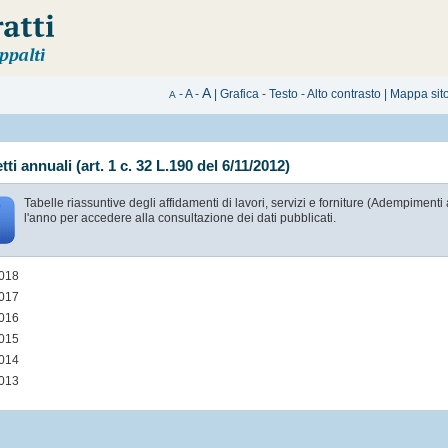
A
-
A
-
|
Grafica
-
Testo
-
Alto contrasto
|
Mappa sit
A
ti annuali (art. 1 c. 32 L.190 del 6/11/2012)
Tabelle riassuntive degli affidamenti di lavori, servizi e forniture (Adempime
l'anno per accedere alla consultazione dei dati pubblicati.
018
017
016
015
014
013