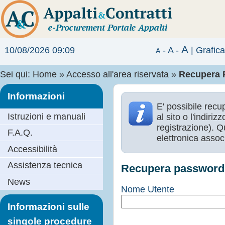
A
10/08/2026 09:09
-
A
-
|
Grafic
A
Sei qui:
Home
»
Accesso all'area riservata
»
Recupera 
Informazioni
E' possibile recu
Istruzioni e manuali
al sito o l'indir
registrazione). Q
F.A.Q.
elettronica assoc
Accessibilità
Assistenza tecnica
Recupera password
News
Nome Utente
Informazioni sulle
singole procedure