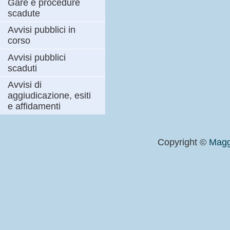
Gare e procedure
scadute
Avvisi pubblici in
corso
Avvisi pubblici
scaduti
Avvisi di
aggiudicazione, esiti
e affidamenti
Copyright ©
Magg