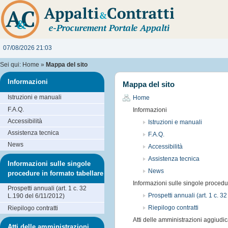
07/08/2026 21:03
Sei qui:
Home
»
Mappa del sito
Informazioni
Mappa del sito
Istruzioni e manuali
Home
F.A.Q.
Informazioni
Accessibilità
Istruzioni e manuali
Assistenza tecnica
F.A.Q.
News
Accessibilità
Assistenza tecnica
Informazioni sulle singole
News
procedure in formato tabellare
Informazioni sulle singole procedu
Prospetti annuali (art. 1 c. 32
Prospetti annuali (art. 1 c. 3
L.190 del 6/11/2012)
Riepilogo contratti
Riepilogo contratti
Atti delle amministrazioni aggiudic
Atti delle amministrazioni