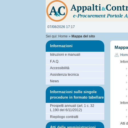
07/08/2026 17:17
Sei qui:
Home
»
Mappa del sito
Informazioni
Mappa 
Istruzioni e manuali
Hom
F.A.Q.
Info
Accessibilità
Assistenza tecnica
News
Informazioni sulle singole
procedure in formato tabellare
Info
Prospetti annuali (art. 1 c. 32
L.190 del 6/11/2012)
Riepilogo contratti
Atti 
Atti delle amministrazioni