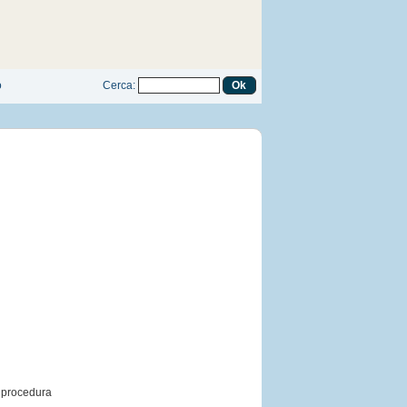
o
Cerca
:
i procedura