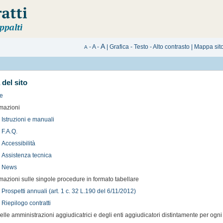
A
-
A
-
|
Grafica
-
Testo
-
Alto contrasto
|
Mappa sit
A
del sito
e
rmazioni
Istruzioni e manuali
F.A.Q.
Accessibilità
Assistenza tecnica
News
rmazioni sulle singole procedure in formato tabellare
Prospetti annuali (art. 1 c. 32 L.190 del 6/11/2012)
Riepilogo contratti
delle amministrazioni aggiudicatrici e degli enti aggiudicatori distintamente per ogn