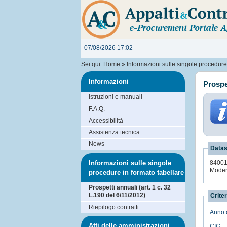
07/08/2026 17:02
Sei qui:
Home
»
Informazioni sulle singole procedure i
Informazioni
Prospet
Istruzioni e manuali
F.A.Q.
Accessibilità
Assistenza tecnica
News
Datas
Informazioni sulle singole
84001
Mode
procedure in formato tabellare
Prospetti annuali (art. 1 c. 32
L.190 del 6/11/2012)
Criter
Riepilogo contratti
Anno d
Atti delle amministrazioni
CIG: