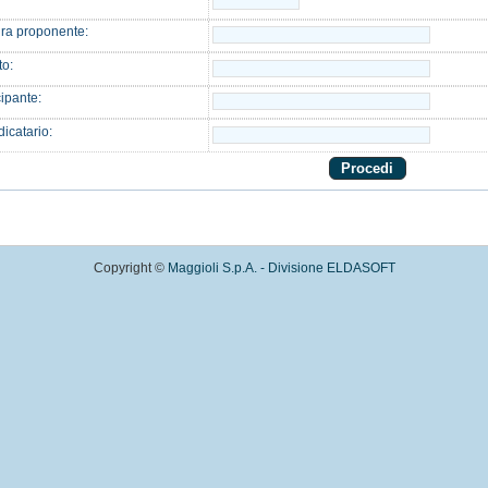
ura proponente:
to:
ipante:
icatario:
Copyright ©
Maggioli S.p.A. - Divisione ELDASOFT