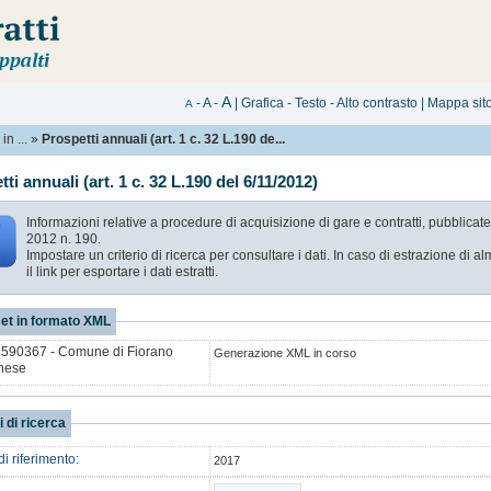
A
-
A
-
|
Grafica
-
Testo
-
Alto contrasto
|
Mappa sit
A
n ...
»
Prospetti annuali (art. 1 c. 32 L.190 de...
ti annuali (art. 1 c. 32 L.190 del 6/11/2012)
Informazioni relative a procedure di acquisizione di gare e contratti, pubblicat
2012 n. 190.
Impostare un criterio di ricerca per consultare i dati. In caso di estrazione di 
il link per esportare i dati estratti.
et in formato XML
590367 - Comune di Fiorano
Generazione XML in corso
nese
i di ricerca
i riferimento:
2017