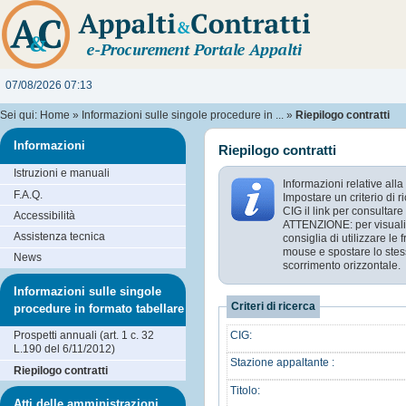
07/08/2026 07:13
Sei qui:
Home
»
Informazioni sulle singole procedure in ...
»
Riepilogo contratti
Informazioni
Riepilogo contratti
Istruzioni e manuali
Informazioni relative alla
F.A.Q.
Impostare un criterio di 
CIG il link per consultare 
Accessibilità
ATTENZIONE: per visualizz
Assistenza tecnica
consiglia di utilizzare le
mouse e spostare lo stess
News
scorrimento orizzontale.
Informazioni sulle singole
Criteri di ricerca
procedure in formato tabellare
CIG:
Prospetti annuali (art. 1 c. 32
L.190 del 6/11/2012)
Stazione appaltante :
Riepilogo contratti
Titolo:
Atti delle amministrazioni