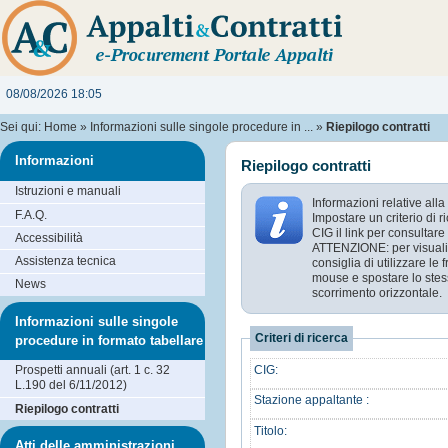
08/08/2026 18:05
Sei qui:
Home
»
Informazioni sulle singole procedure in ...
»
Riepilogo contratti
Informazioni
Riepilogo contratti
Istruzioni e manuali
Informazioni relative alla
F.A.Q.
Impostare un criterio di 
CIG il link per consultare 
Accessibilità
ATTENZIONE: per visualizz
Assistenza tecnica
consiglia di utilizzare le
mouse e spostare lo stess
News
scorrimento orizzontale.
Informazioni sulle singole
Criteri di ricerca
procedure in formato tabellare
CIG:
Prospetti annuali (art. 1 c. 32
L.190 del 6/11/2012)
Stazione appaltante :
Riepilogo contratti
Titolo:
Atti delle amministrazioni