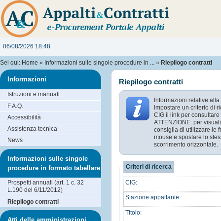
06/08/2026 18:48
Sei qui:
Home
»
Informazioni sulle singole procedure in ...
»
Riepilogo contratti
Informazioni
Riepilogo contratti
Istruzioni e manuali
Informazioni relative alla
F.A.Q.
Impostare un criterio di 
CIG il link per consultare 
Accessibilità
ATTENZIONE: per visualizz
Assistenza tecnica
consiglia di utilizzare le
mouse e spostare lo stess
News
scorrimento orizzontale.
Informazioni sulle singole
Criteri di ricerca
procedure in formato tabellare
CIG:
Prospetti annuali (art. 1 c. 32
L.190 del 6/11/2012)
Stazione appaltante :
Riepilogo contratti
Titolo:
Atti delle amministrazioni