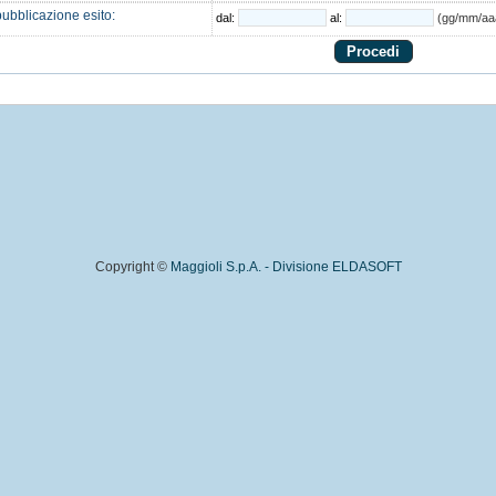
ubblicazione esito:
dal:
al:
(gg/mm/aa
Copyright ©
Maggioli S.p.A. - Divisione ELDASOFT