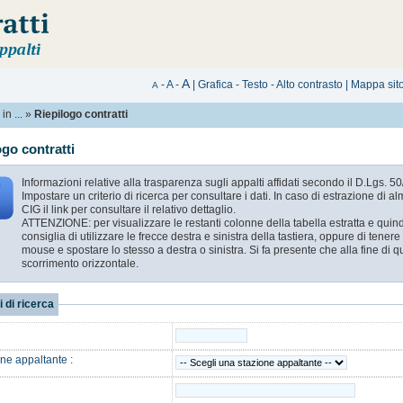
A
-
A
-
|
Grafica
-
Testo
-
Alto contrasto
|
Mappa sit
A
n ...
»
Riepilogo contratti
ogo contratti
Informazioni relative alla trasparenza sugli appalti affidati secondo il D.Lgs. 5
Impostare un criterio di ricerca per consultare i dati. In caso di estrazione di
CIG il link per consultare il relativo dettaglio.
ATTENZIONE: per visualizzare le restanti colonne della tabella estratta e quindi
consiglia di utilizzare le frecce destra e sinistra della tastiera, oppure di tenere
mouse e spostare lo stesso a destra o sinistra. Si fa presente che alla fine di
scorrimento orizzontale.
i di ricerca
ne appaltante :