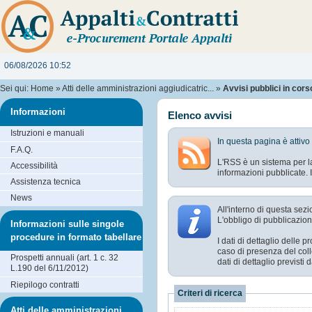
06/08/2026 10:52
Sei qui:
Home
»
Atti delle amministrazioni aggiudicatric...
»
Avvisi pubblici in cors
Informazioni
Elenco avvisi
Istruzioni e manuali
In questa pagina è attivo
F.A.Q.
L'RSS è un sistema per la
Accessibilità
informazioni pubblicate. I
Assistenza tecnica
News
All'interno di questa sezi
L'obbligo di pubblicazione
Informazioni sulle singole
procedure in formato tabellare
I dati di dettaglio delle
caso di presenza del coll
Prospetti annuali (art. 1 c. 32
dati di dettaglio previst
L.190 del 6/11/2012)
Riepilogo contratti
Criteri di ricerca
Atti delle amministrazioni