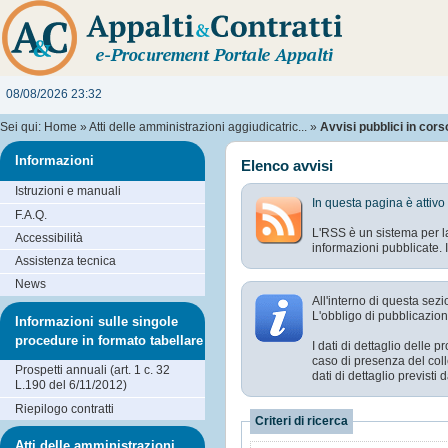
08/08/2026 23:32
Sei qui:
Home
»
Atti delle amministrazioni aggiudicatric...
»
Avvisi pubblici in cors
Informazioni
Elenco avvisi
Istruzioni e manuali
In questa pagina è attivo
F.A.Q.
L'RSS è un sistema per la
Accessibilità
informazioni pubblicate. I
Assistenza tecnica
News
All'interno di questa sezi
L'obbligo di pubblicazione
Informazioni sulle singole
procedure in formato tabellare
I dati di dettaglio delle
caso di presenza del coll
Prospetti annuali (art. 1 c. 32
dati di dettaglio previst
L.190 del 6/11/2012)
Riepilogo contratti
Criteri di ricerca
Atti delle amministrazioni