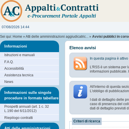
07/08/2026 14:44
Sei qui:
Home
»
Atti delle amministrazioni aggiudicatric...
»
Avvisi pubblici in cors
Informazioni
Elenco avvisi
Istruzioni e manuali
In questa pagina è attivo
F.A.Q.
L'RSS è un sistema per la
Accessibilità
informazioni pubblicate. I
Assistenza tecnica
News
All'interno di questa sezi
L'obbligo di pubblicazione
Informazioni sulle singole
procedure in formato tabellare
I dati di dettaglio delle
caso di presenza del coll
Prospetti annuali (art. 1 c. 32
dati di dettaglio previst
L.190 del 6/11/2012)
Riepilogo contratti
Criteri di ricerca
Atti delle amministrazioni