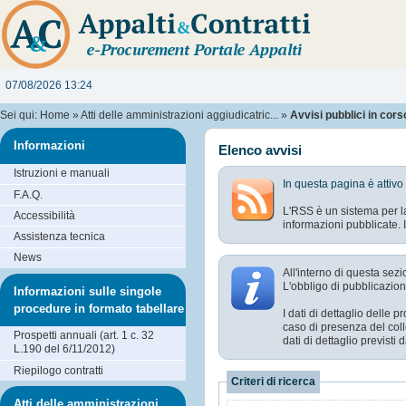
07/08/2026 13:24
Sei qui:
Home
»
Atti delle amministrazioni aggiudicatric...
»
Avvisi pubblici in cors
Informazioni
Elenco avvisi
Istruzioni e manuali
In questa pagina è attivo
F.A.Q.
L'RSS è un sistema per la
Accessibilità
informazioni pubblicate. I
Assistenza tecnica
News
All'interno di questa sezi
L'obbligo di pubblicazione
Informazioni sulle singole
procedure in formato tabellare
I dati di dettaglio delle
caso di presenza del coll
Prospetti annuali (art. 1 c. 32
dati di dettaglio previst
L.190 del 6/11/2012)
Riepilogo contratti
Criteri di ricerca
Atti delle amministrazioni