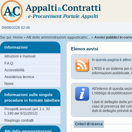
09/08/2026 02:06
Sei qui:
Home
»
Atti delle amministrazioni aggiudicatric...
»
Avvisi pubblici in cors
Informazioni
Elenco avvisi
Istruzioni e manuali
In questa pagina è attivo
F.A.Q.
L'RSS è un sistema per la
Accessibilità
informazioni pubblicate. I
Assistenza tecnica
News
All'interno di questa sezi
L'obbligo di pubblicazione
Informazioni sulle singole
procedure in formato tabellare
I dati di dettaglio delle
caso di presenza del coll
Prospetti annuali (art. 1 c. 32
dati di dettaglio previst
L.190 del 6/11/2012)
Riepilogo contratti
Criteri di ricerca
Atti delle amministrazioni