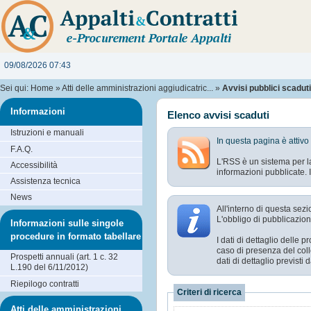
09/08/2026 07:43
Sei qui:
Home
»
Atti delle amministrazioni aggiudicatric...
»
Avvisi pubblici scaduti
Informazioni
Elenco avvisi scaduti
Istruzioni e manuali
In questa pagina è attivo
F.A.Q.
L'RSS è un sistema per la
Accessibilità
informazioni pubblicate. I
Assistenza tecnica
News
All'interno di questa sezi
L'obbligo di pubblicazione
Informazioni sulle singole
procedure in formato tabellare
I dati di dettaglio delle
caso di presenza del coll
Prospetti annuali (art. 1 c. 32
dati di dettaglio previst
L.190 del 6/11/2012)
Riepilogo contratti
Criteri di ricerca
Atti delle amministrazioni