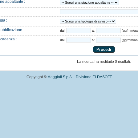
ne appaltante :
:
gia :
ubblicazione :
dal:
al:
(gg/mm/aa
scadenza :
dal:
al:
(gg/mm/aa
La ricerca ha restituito 0 risultati.
Copyright ©
Maggioli S.p.A. - Divisione ELDASOFT