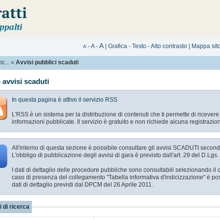
A
-
A
-
|
Grafica
-
Testo
-
Alto contrasto
|
Mappa sit
A
c...
»
Avvisi pubblici scaduti
 avvisi scaduti
In questa pagina è attivo il servizio RSS
L'RSS è un sistema per la distribuzione di contenuti che ti permette di ricever
informazioni pubblicate. Il servizio è gratuito e non richiede alcuna registrazio
All'interno di questa sezione è possibile consultare gli avvisi
SCADUTI
secondo 
L'obbligo di pubblicazione degli avvisi di gara è previsto dall'art. 29 del D.Lgs
I dati di dettaglio delle procedure pubbliche sono consultabili selezionando i
caso di presenza del collegamento "Tabella informativa d'indicizzazione" è pos
dati di dettaglio previsti dal DPCM del 26 Aprile 2011.
i di ricerca