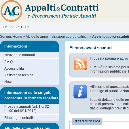
09/08/2026 12:06
Sei qui:
Home
»
Atti delle amministrazioni aggiudicatric...
»
Avvisi pubblici scaduti
Informazioni
Elenco avvisi scaduti
Istruzioni e manuali
In questa pagina è attivo
F.A.Q.
L'RSS è un sistema per la
Accessibilità
informazioni pubblicate. I
Assistenza tecnica
News
All'interno di questa sezi
L'obbligo di pubblicazione
Informazioni sulle singole
procedure in formato tabellare
I dati di dettaglio delle
caso di presenza del coll
Prospetti annuali (art. 1 c. 32
dati di dettaglio previst
L.190 del 6/11/2012)
Riepilogo contratti
Criteri di ricerca
Atti delle amministrazioni