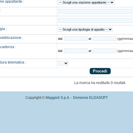
ne appaltante :
:
gia :
ubblicazione :
dal:
al:
(gg/mm/aa
scadenza :
dal:
al:
(gg/mm/aa
ura telematica :
La ricerca ha restituito 0 risultati.
Copyright ©
Maggioli S.p.A. - Divisione ELDASOFT