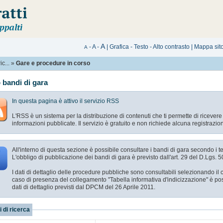
A
-
A
-
|
Grafica
-
Testo
-
Alto contrasto
|
Mappa sit
A
c...
»
Gare e procedure in corso
 bandi di gara
In questa pagina è attivo il servizio RSS
L'RSS è un sistema per la distribuzione di contenuti che ti permette di ricever
informazioni pubblicate. Il servizio è gratuito e non richiede alcuna registrazio
All'interno di questa sezione è possibile consultare i bandi di gara secondo i te
L'obbligo di pubblicazione dei bandi di gara è previsto dall'art. 29 del D.Lgs. 
I dati di dettaglio delle procedure pubbliche sono consultabili selezionando i
caso di presenza del collegamento "Tabella informativa d'indicizzazione" è pos
dati di dettaglio previsti dal DPCM del 26 Aprile 2011.
i di ricerca