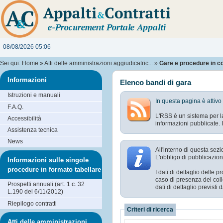
08/08/2026 05:06
Sei qui:
Home
»
Atti delle amministrazioni aggiudicatric...
»
Gare e procedure in c
Informazioni
Elenco bandi di gara
Istruzioni e manuali
In questa pagina è attivo
F.A.Q.
L'RSS è un sistema per la
Accessibilità
informazioni pubblicate. I
Assistenza tecnica
News
All'interno di questa sezi
L'obbligo di pubblicazion
Informazioni sulle singole
procedure in formato tabellare
I dati di dettaglio delle
caso di presenza del coll
Prospetti annuali (art. 1 c. 32
dati di dettaglio previst
L.190 del 6/11/2012)
Riepilogo contratti
Criteri di ricerca
Atti delle amministrazioni