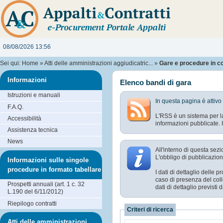
08/08/2026 13:56
Sei qui:
Home
»
Atti delle amministrazioni aggiudicatric...
»
Gare e procedure in c
Informazioni
Elenco bandi di gara
Istruzioni e manuali
In questa pagina è attivo
F.A.Q.
L'RSS è un sistema per la
Accessibilità
informazioni pubblicate. I
Assistenza tecnica
News
All'interno di questa sezi
L'obbligo di pubblicazion
Informazioni sulle singole
procedure in formato tabellare
I dati di dettaglio delle
caso di presenza del coll
Prospetti annuali (art. 1 c. 32
dati di dettaglio previst
L.190 del 6/11/2012)
Riepilogo contratti
Criteri di ricerca
Atti delle amministrazioni