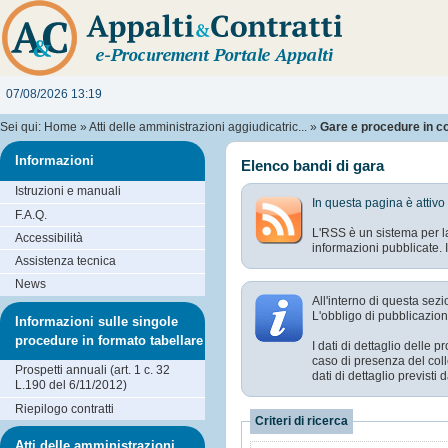
07/08/2026 13:19
Sei qui:
Home
»
Atti delle amministrazioni aggiudicatric...
»
Gare e procedure in c
Informazioni
Elenco bandi di gara
Istruzioni e manuali
In questa pagina è attivo
F.A.Q.
L'RSS è un sistema per la
Accessibilità
informazioni pubblicate. I
Assistenza tecnica
News
All'interno di questa sezi
L'obbligo di pubblicazion
Informazioni sulle singole
procedure in formato tabellare
I dati di dettaglio delle
caso di presenza del coll
Prospetti annuali (art. 1 c. 32
dati di dettaglio previst
L.190 del 6/11/2012)
Riepilogo contratti
Criteri di ricerca
Atti delle amministrazioni