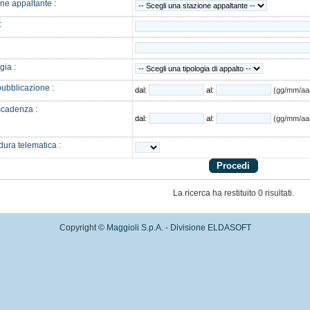
ne appaltante :
:
gia :
ubblicazione :
dal:
al:
(gg/mm/aa
scadenza :
dal:
al:
(gg/mm/aa
ura telematica :
La ricerca ha restituito 0 risultati.
Copyright ©
Maggioli S.p.A. - Divisione ELDASOFT