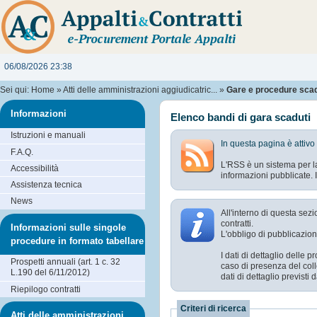
06/08/2026 23:38
Sei qui:
Home
»
Atti delle amministrazioni aggiudicatric...
»
Gare e procedure sca
Informazioni
Elenco bandi di gara scaduti
Istruzioni e manuali
In questa pagina è attivo
F.A.Q.
L'RSS è un sistema per la
Accessibilità
informazioni pubblicate. I
Assistenza tecnica
News
All'interno di questa sez
contratti.
Informazioni sulle singole
L'obbligo di pubblicazion
procedure in formato tabellare
I dati di dettaglio delle
Prospetti annuali (art. 1 c. 32
caso di presenza del coll
L.190 del 6/11/2012)
dati di dettaglio previst
Riepilogo contratti
Criteri di ricerca
Atti delle amministrazioni