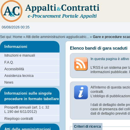
06/08/2026 00:35
Sei qui:
Home
»
Atti delle amministrazioni aggiudicatric...
»
Gare e procedure sca
Informazioni
Elenco bandi di gara scaduti
Istruzioni e manuali
In questa pagina è attivo
F.A.Q.
L'RSS è un sistema per la
Accessibilità
informazioni pubblicate. I
Assistenza tecnica
News
All'interno di questa sez
contratti.
Informazioni sulle singole
L'obbligo di pubblicazion
procedure in formato tabellare
I dati di dettaglio delle
Prospetti annuali (art. 1 c. 32
caso di presenza del coll
L.190 del 6/11/2012)
dati di dettaglio previst
Riepilogo contratti
Criteri di ricerca
Atti delle amministrazioni