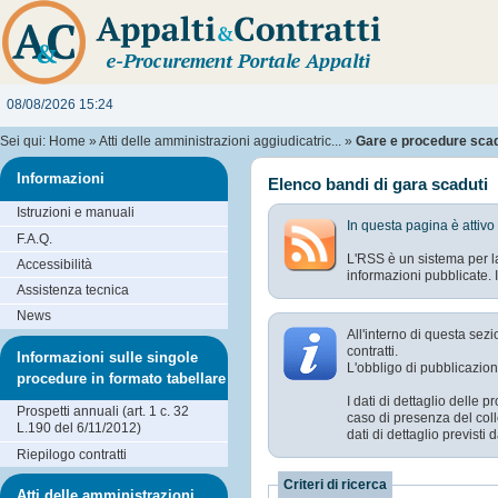
08/08/2026 15:24
Sei qui:
Home
»
Atti delle amministrazioni aggiudicatric...
»
Gare e procedure sca
Informazioni
Elenco bandi di gara scaduti
Istruzioni e manuali
In questa pagina è attivo
F.A.Q.
L'RSS è un sistema per la
Accessibilità
informazioni pubblicate. I
Assistenza tecnica
News
All'interno di questa sez
contratti.
Informazioni sulle singole
L'obbligo di pubblicazion
procedure in formato tabellare
I dati di dettaglio delle
Prospetti annuali (art. 1 c. 32
caso di presenza del coll
L.190 del 6/11/2012)
dati di dettaglio previst
Riepilogo contratti
Criteri di ricerca
Atti delle amministrazioni