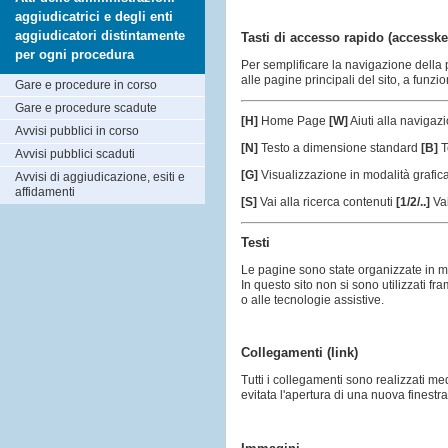
aggiudicatrici e degli enti
aggiudicatori distintamente
Tasti di accesso rapido (accesske
per ogni procedura
Per semplificare la navigazione della 
alle pagine principali del sito, a funzi
Gare e procedure in corso
Gare e procedure scadute
[H]
Home Page
[W]
Aiuti alla naviga
Avvisi pubblici in corso
[N]
Testo a dimensione standard
[B]
T
Avvisi pubblici scaduti
[G]
Visualizzazione in modalità grafic
Avvisi di aggiudicazione, esiti e
affidamenti
[S]
Vai alla ricerca contenuti
[1/2/..]
Vai
Testi
Le pagine sono state organizzate in mo
In questo sito non si sono utilizzati f
o alle tecnologie assistive.
Collegamenti (link)
Tutti i collegamenti sono realizzati me
evitata l'apertura di una nuova finestra