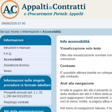
09/08/2026 07:40
Sei qui:
Home
»
Informazioni
»
Accessibilità
Informazioni
Info accessibilità
Istruzioni e manuali
Visualizzazione solo testo
F.A.Q.
Oltre alla visualizzazione normale con c
colorazioni.
Accessibilità
Assistenza tecnica
Contrasto
News
E' possibile attivare tramite un colle
alto contrasto.
Informazioni sulle singole
Aiuti alla navigazione
procedure in formato tabellare
In tutte le pagine del sito è presente s
Prospetti annuali (art. 1 c. 32
della struttura del sito e il titolo dell
L.190 del 6/11/2012)
puoi raggiungere i livelli precedenti
voci di menù; inoltre, la pagina attiva
Riepilogo contratti
Nel menu di navigazione laterale, il l
Atti delle amministrazioni