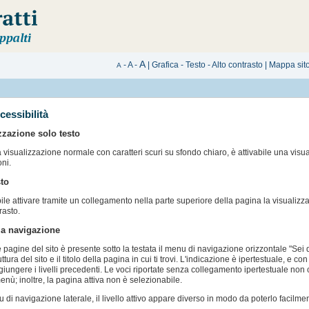
A
-
A
-
|
Grafica
-
Testo
-
Alto contrasto
|
Mappa sit
A
cessibilità
zzazione solo testo
a visualizzazione normale con caratteri scuri su sfondo chiaro, è attivabile una visual
oni.
to
bile attivare tramite un collegamento nella parte superiore della pagina la visualiz
rasto.
lla navigazione
le pagine del sito è presente sotto la testata il menu di navigazione orizzontale "Sei q
uttura del sito e il titolo della pagina in cui ti trovi. L'indicazione è ipertestuale, e
giungere i livelli precedenti. Le voci riportate senza collegamento ipertestuale n
enù; inoltre, la pagina attiva non è selezionabile.
 di navigazione laterale, il livello attivo appare diverso in modo da poterlo facilme