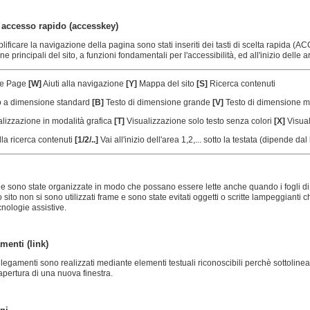
i accesso rapido (accesskey)
lificare la navigazione della pagina sono stati inseriti dei tasti di scelta rapid
ne principali del sito, a funzioni fondamentali per l'accessibilità, ed all'inizio delle
e Page
[W]
Aiuti alla navigazione
[Y]
Mappa del sito
[S]
Ricerca contenuti
o a dimensione standard
[B]
Testo di dimensione grande
[V]
Testo di dimensione m
lizzazione in modalità grafica
[T]
Visualizzazione solo testo senza colori
[X]
Visual
lla ricerca contenuti
[1/2/..]
Vai all'inizio dell'area 1,2,... sotto la testata (dipende dal 
e sono state organizzate in modo che possano essere lette anche quando i fogli di st
o sito non si sono utilizzati frame e sono state evitati oggetti o scritte lampeggiant
cnologie assistive.
menti (link)
collegamenti sono realizzati mediante elementi testuali riconoscibili perchè sottoline
'apertura di una nuova finestra.