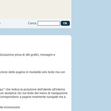
o
Cerca
:
izzazione priva di stili grafici, immagini e
zazione delle pagine in modalità solo testo ma con
ui:" che indica la posizione dell'utente all'interno
 con un semplice clic sul testo del menu di navigazione
on corrispondono a pagine realmente navigate ma a
nte riconoscere.