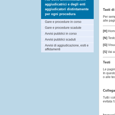
aggiudicatrici e degli enti
aggiudicatori distintamente
Tasti d
per ogni procedura
Per semp
alle pagi
Gare e procedure in corso
Gare e procedure scadute
[H]
Hom
Avvisi pubblici in corso
[N]
Test
Avvisi pubblici scaduti
[G]
Visua
Avvisi di aggiudicazione, esiti e
affidamenti
[S]
Vai a
Testi
Le pagin
In quest
o alle te
Collega
Tutti i 
evitata l