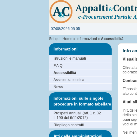
07/08/2026 05:05
Sei qui:
Home
»
Informazioni
»
Accessibilità
Informazioni
Info ac
Istruzioni e manuali
Visuali
F.A.Q.
Oltre all
colorazi
Accessibilità
Assistenza tecnica
Contras
News
E' possi
alto cont
Informazioni sulle singole
Aiuti a
procedure in formato tabellare
In tutte 
Prospetti annuali (art. 1 c. 32
della str
L.190 del 6/11/2012)
puoi rag
voci di m
Riepilogo contratti
Nel menu
Atti delle amministrazioni