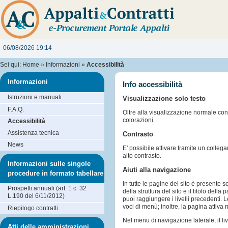
06/08/2026 19:14
Sei qui:
Home
»
Informazioni
»
Accessibilità
Informazioni
Info accessibilità
Istruzioni e manuali
Visualizzazione solo testo
F.A.Q.
Oltre alla visualizzazione normale con c
colorazioni.
Accessibilità
Assistenza tecnica
Contrasto
News
E' possibile attivare tramite un colle
alto contrasto.
Informazioni sulle singole
Aiuti alla navigazione
procedure in formato tabellare
In tutte le pagine del sito è presente s
Prospetti annuali (art. 1 c. 32
della struttura del sito e il titolo dell
L.190 del 6/11/2012)
puoi raggiungere i livelli precedenti
voci di menù; inoltre, la pagina attiva
Riepilogo contratti
Nel menu di navigazione laterale, il l
Atti delle amministrazioni