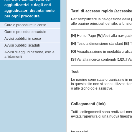
aggiudicatrici e degli enti
aggiudicatori distintamente
Tasti di accesso rapido (accesske
per ogni procedura
Per semplificare la navigazione della 
alle pagine principali del sito, a funzi
Gare e procedure in corso
Gare e procedure scadute
[H]
Home Page
[W]
Aiuti alla naviga
Avvisi pubblici in corso
[N]
Testo a dimensione standard
[B]
T
Avvisi pubblici scaduti
[G]
Visualizzazione in modalità grafic
Avvisi di aggiudicazione, esiti e
affidamenti
[S]
Vai alla ricerca contenuti
[1/2/..]
Vai
Testi
Le pagine sono state organizzate in mo
In questo sito non si sono utilizzati f
o alle tecnologie assistive.
Collegamenti (link)
Tutti i collegamenti sono realizzati me
evitata l'apertura di una nuova finestra