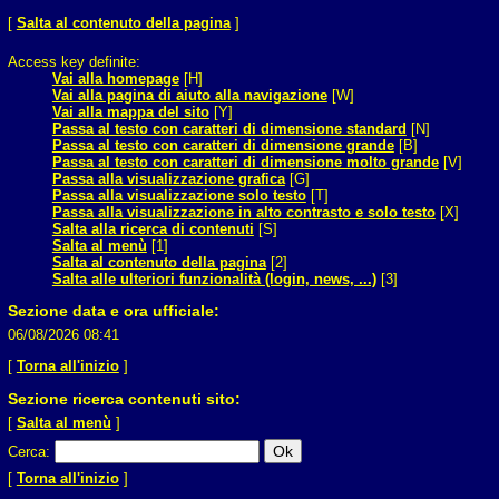
[
Salta al contenuto della pagina
]
Access key definite:
Vai alla homepage
[H]
Vai alla pagina di aiuto alla navigazione
[W]
Vai alla mappa del sito
[Y]
Passa al testo con caratteri di dimensione standard
[N]
Passa al testo con caratteri di dimensione grande
[B]
Passa al testo con caratteri di dimensione molto grande
[V]
Passa alla visualizzazione grafica
[G]
Passa alla visualizzazione solo testo
[T]
Passa alla visualizzazione in alto contrasto e solo testo
[X]
Salta alla ricerca di contenuti
[S]
Salta al menù
[1]
Salta al contenuto della pagina
[2]
Salta alle ulteriori funzionalità (login, news, ...)
[3]
Sezione data e ora ufficiale:
06/08/2026 08:41
[
Torna all'inizio
]
Sezione ricerca contenuti sito:
[
Salta al menù
]
Cerca
:
[
Torna all'inizio
]