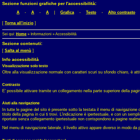
Sezione funzioni grafiche per l'accessibilità:
A
-
A
-
A
|
Grafica
-
Testo
-
Alto contrasto
[
Torna all'inizio
]
Sei qui:
Home
»
Informazioni
»
Accessibilità
Sezione contenuti:
[
Salta al menù
]
Info accessibilità
Visualizzazione solo testo
Oltre alla visualizzazione normale con caratteri scuri su sfondo chiaro, è attiv
Contrasto
E' possibile attivare tramite un collegamento nella parte superiore della pagi
Aiuti alla navigazione
In tutte le pagine del sito è presente sotto la testata il menu di navigazione ori
titolo della pagina in cui ti trovi. L'indicazione è ipertestuale, e con un semp
riportate senza collegamento ipertestuale non corrispondono a pagine realmen
Nel menu di navigazione laterale, il livello attivo appare diverso in modo da 