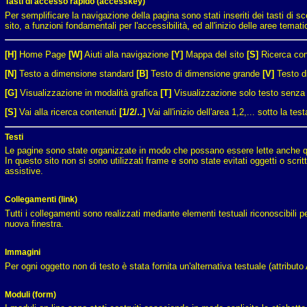
Tasti di accesso rapido (accesskey)
Per semplificare la navigazione della pagina sono stati inseriti dei tasti di
sito, a funzioni fondamentali per l'accessibilità, ed all'inizio delle aree temati
[H]
Home Page
[W]
Aiuti alla navigazione
[Y]
Mappa del sito
[S]
Ricerca con
[N]
Testo a dimensione standard
[B]
Testo di dimensione grande
[V]
Testo d
[G]
Visualizzazione in modalità grafica
[T]
Visualizzazione solo testo senza 
[S]
Vai alla ricerca contenuti
[1/2/..]
Vai all'inizio dell'area 1,2,... sotto la tes
Testi
Le pagine sono state organizzate in modo che possano essere lette anche quand
In questo sito non si sono utilizzati frame e sono state evitati oggetti o scr
assistive.
Collegamenti (link)
Tutti i collegamenti sono realizzati mediante elementi testuali riconoscibili p
nuova finestra.
Immagini
Per ogni oggetto non di testo è stata fornita un'alternativa testuale (attribut
Moduli (form)