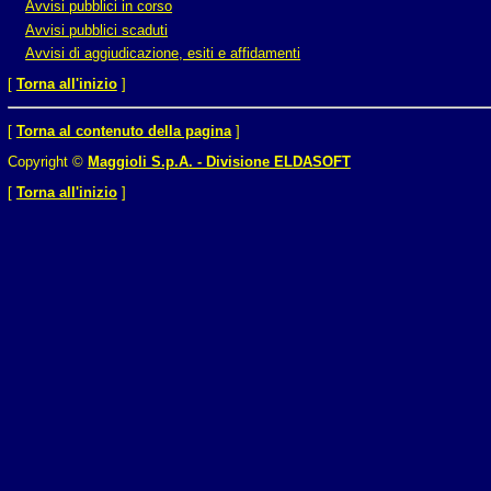
Avvisi pubblici in corso
Avvisi pubblici scaduti
Avvisi di aggiudicazione, esiti e affidamenti
[
Torna all'inizio
]
[
Torna al contenuto della pagina
]
Copyright ©
Maggioli S.p.A. - Divisione ELDASOFT
[
Torna all'inizio
]