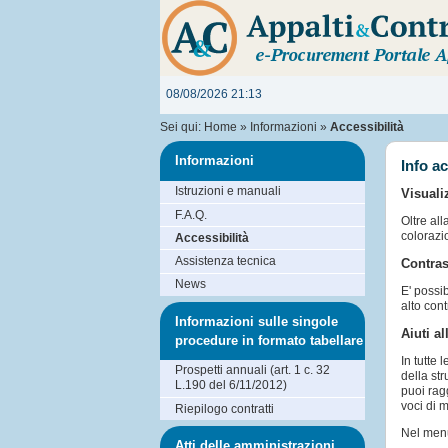
08/08/2026 21:13
Sei qui:
Home
»
Informazioni
»
Accessibilità
Informazioni
Info ac
Istruzioni e manuali
Visuali
F.A.Q.
Oltre all
colorazi
Accessibilità
Assistenza tecnica
Contras
News
E' possi
alto cont
Informazioni sulle singole
Aiuti a
procedure in formato tabellare
In tutte 
Prospetti annuali (art. 1 c. 32
della str
L.190 del 6/11/2012)
puoi rag
voci di m
Riepilogo contratti
Nel menu
Atti delle amministrazioni