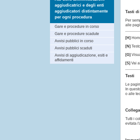
aggiudicatrici e degli enti
aggiudicatori distintamente
Tasti d
per ogni procedura
Per semp
alle pagi
Gare e procedure in corso
Gare e procedure scadute
[H]
Hom
Avvisi pubblici in corso
[N]
Test
Avvisi pubblici scaduti
[G]
Visua
Avvisi di aggiudicazione, esiti e
affidamenti
[S]
Vai a
Testi
Le pagin
In quest
o alle te
Collega
Tutti i 
evitata l