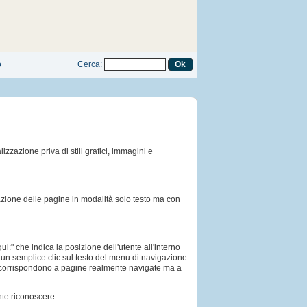
o
Cerca
:
izzazione priva di stili grafici, immagini e
zazione delle pagine in modalità solo testo ma con
ui:" che indica la posizione dell'utente all'interno
 con un semplice clic sul testo del menu di navigazione
on corrispondono a pagine realmente navigate ma a
nte riconoscere.