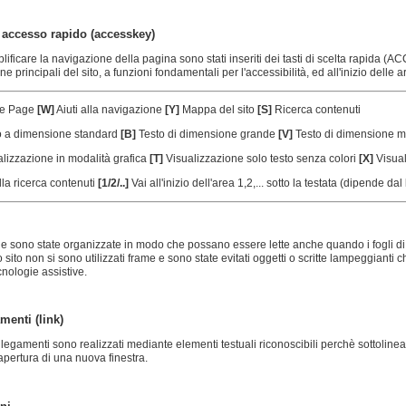
i accesso rapido (accesskey)
lificare la navigazione della pagina sono stati inseriti dei tasti di scelta rapid
ne principali del sito, a funzioni fondamentali per l'accessibilità, ed all'inizio delle
e Page
[W]
Aiuti alla navigazione
[Y]
Mappa del sito
[S]
Ricerca contenuti
o a dimensione standard
[B]
Testo di dimensione grande
[V]
Testo di dimensione m
lizzazione in modalità grafica
[T]
Visualizzazione solo testo senza colori
[X]
Visual
lla ricerca contenuti
[1/2/..]
Vai all'inizio dell'area 1,2,... sotto la testata (dipende dal 
e sono state organizzate in modo che possano essere lette anche quando i fogli di st
o sito non si sono utilizzati frame e sono state evitati oggetti o scritte lampeggiant
cnologie assistive.
menti (link)
collegamenti sono realizzati mediante elementi testuali riconoscibili perchè sottoline
'apertura di una nuova finestra.