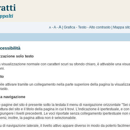
A
-
A
-
|
Grafica
-
Testo
-
Alto contrasto
|
Mappa sit
A
cessibilità
zzazione solo testo
a visualizzazione normale con caratteri scuri su sfondo chiaro, è attivabile una visual
oni.
to
bile attivare tramite un collegamento nella parte superiore della pagina la visualiz
rasto.
lla navigazione
le pagine del sito è presente sotto la testata il menu di navigazione orizzontale "Sei q
uttura del sito e il titolo della pagina in cui ti trovi. L'indicazione è ipertestuale, e
giungere i livelli precedenti. Le voci riportate senza collegamento ipertestuale n
enù; inoltre, la pagina attiva non è selezionabile.
 di navigazione laterale, il livello attivo appare diverso in modo da poterlo facilme