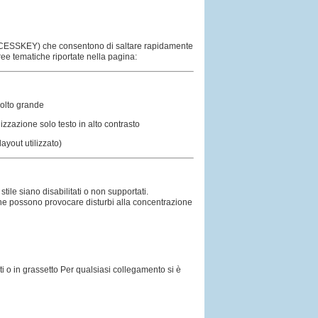
a (ACCESSKEY) che consentono di saltare rapidamente
 aree tematiche riportate nella pagina:
olto grande
izzazione solo testo in alto contrasto
layout utilizzato)
ile siano disabilitati o non supportati.
i che possono provocare disturbi alla concentrazione
ati o in grassetto Per qualsiasi collegamento si è