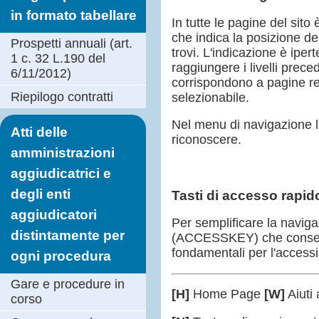
in formato tabellare
In tutte le pagine del sito
che indica la posizione dell'
Prospetti annuali (art.
trovi. L'indicazione è ipe
1 c. 32 L.190 del
raggiungere i livelli prec
6/11/2012)
corrispondono a pagine re
Riepilogo contratti
selezionabile.
Nel menu di navigazione la
Atti delle
riconoscere.
amministrazioni
aggiudicatrici e
degli enti
Tasti di accesso rapi
aggiudicatori
Per semplificare la navigaz
distintamente per
(ACCESSKEY) che consenton
fondamentali per l'accessib
ogni procedura
Gare e procedure in
[H]
Home Page
[W]
Aiuti
corso