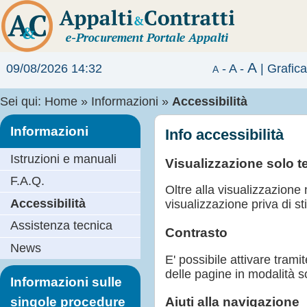
A
09/08/2026 14:32
-
A
-
|
Grafic
A
Sei qui:
Home
»
Informazioni
»
Accessibilità
Informazioni
Info accessibilità
Istruzioni e manuali
Visualizzazione solo t
F.A.Q.
Oltre alla visualizzazione
Accessibilità
visualizzazione priva di sti
Assistenza tecnica
Contrasto
News
E' possibile attivare tram
delle pagine in modalità s
Informazioni sulle
singole procedure
Aiuti alla navigazione