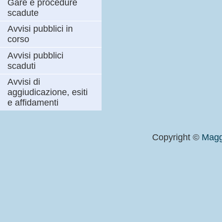
Gare e procedure
scadute
Avvisi pubblici in
corso
Avvisi pubblici
scaduti
Avvisi di
aggiudicazione, esiti
e affidamenti
Copyright ©
Magg