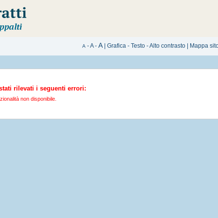
A
-
A
-
|
Grafica
-
Testo
-
Alto contrasto
|
Mappa sit
A
tati rilevati i seguenti errori:
ionalità non disponibile.