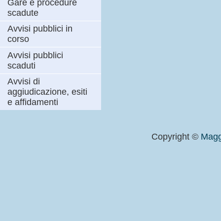
Gare e procedure
scadute
Avvisi pubblici in
corso
Avvisi pubblici
scaduti
Avvisi di
aggiudicazione, esiti
e affidamenti
Copyright ©
Magg