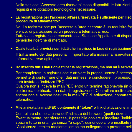
Nella sezione "Accesso area riservata" sono disponibili le istruzioni 
requisiti e le dotazioni tecnologiche necessarie.
La registrazione per l’accesso all’area riservata è sufficiente per l’i
procedura di affidamento?
No. La registrazione per l'accesso all'area riservata è un requisito 
elenco, di partecipare ad un procedura telematica, ecc.
Tuttavia la registrazione consente alla Stazione Appaltante di disporr
generiche ricerche di mercato.
Quale tutela è prevista per i dati che inserisco in fase di registrazione
Il trattamento dei dati personali, improntato alla massima riservatez
informative rese agli utenti.
Ho inserito tutti i dati richiesti per la registrazione, ma non mi è ar
Per completare la registrazione e attivare la propria utenza è necessa
permette di confermare che i dati immessi e concludere il processo. 
sarà inviata all'indirizzo PEC.
Qualora non si riceva la mail/PEC entro un termine ragionevole (in gen
elettronica certificata tra i dati di registrazione. Controllare inoltr
ancora non si avesse ricevuto la mail/PEC di attivazione, contattar
telematica.
Mi è arrivata la mail/PEC contenente il "token" o link di attivazione,
Controllare che nella barra dell'indirizzo del browser (quella dove si 
Eventualmente, per sicurezza, è possibile copiare e incollare l'indir
spazi e tutto in una riga senza "a capo", quindi copiarlo e incollarlo 
l'Assistenza tecnica mediante l'omonimo collegamento presente nell