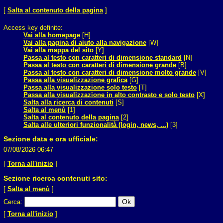
[
Salta al contenuto della pagina
]
Access key definite:
Vai alla homepage
[H]
Vai alla pagina di aiuto alla navigazione
[W]
Vai alla mappa del sito
[Y]
Passa al testo con caratteri di dimensione standard
[N]
Passa al testo con caratteri di dimensione grande
[B]
Passa al testo con caratteri di dimensione molto grande
[V]
Passa alla visualizzazione grafica
[G]
Passa alla visualizzazione solo testo
[T]
Passa alla visualizzazione in alto contrasto e solo testo
[X]
Salta alla ricerca di contenuti
[S]
Salta al menù
[1]
Salta al contenuto della pagina
[2]
Salta alle ulteriori funzionalità (login, news, ...)
[3]
Sezione data e ora ufficiale:
07/08/2026 06:47
[
Torna all'inizio
]
Sezione ricerca contenuti sito:
[
Salta al menù
]
Cerca
:
[
Torna all'inizio
]