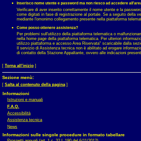
Inserisco nome utente e password ma non riesco ad accedere all'are
Verificare di aver inserito correttamente il nome utente e la passwor
come digitati in fase di registrazione al portale. Se a seguito della v
mediante l'omonimo collegamento presente nella piattaforma telemat
Come posso ottenere assistenza?
Per problemi sull'utilizzo della piattaforma telematica o malfunziona
nella home page della piattaforma telematica. Per ulteriori informazi
utilizzo piattaforma e accesso Area Riservata" scaricabile dalla sez
Il servizio di Assistenza tecnica non è abilitato ad erogare informazio
di contatto della Stazione Appaltante, ovvero alle indicazioni presenti 
[
Torna all'inizio
]
Sezione menù:
[
Salta al contenuto della pagina
]
Informazioni
Istruzioni e manuali
F.A.Q.
Accessibilità
Assistenza tecnica
News
Informazioni sulle singole procedure in formato tabellare
Prospetti annuali (art. 1 c. 32 L.190 del 6/11/2012)