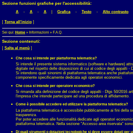
Sezione funzioni grafiche per l'accessibilità:
A
-
A
-
A
|
Grafica
-
Testo
-
Alto contrasto
[
Torna all'inizio
]
Sei qui:
Home
»
Informazioni
»
F.A.Q.
Sezione contenuti:
[
Salta al menù
]
Che cosa si intende per piattaforma telematica?
Si intende il presente sistema informatico (software e hardware) attr
digitale nel rispetto delle disposizioni di cui al codice degli appalti -
Si intendono quali sinonimi di piattaforma telematica anche piattafor
componente specificamente dedicata agli operatori economici.
Che cosa si intende per operatore economico?
Si rimanda alla definizione del codice degli appalti - Dlgs 50/2016 art
l'impresa che intende partecipare ad una procedura di affidamento.
Come è possibile accedere ed utilizzare la piattaforma telematica?
La piattaforma telematica è accessibile pubblicamente ai fini della so
trasparenza.
Per poter accedere alle funzionalità dedicate agli operatori economic
piattaforma telematica. Nella sezione "Accesso area riservata" sono dis
Di quali strumenti o dotazioni tecnologiche si deve essere dotati per u