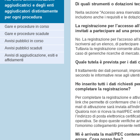
Di quali strumenti o dotazioni tec
aggiudicatrici e degli enti
aggiudicatori distintamente
Nella sezione "Accesso area riservata" 
per ogni procedura
includono anche i requisiti e le dotaz
La registrazione per l’accesso all
Gare e procedure in corso
invitati a partecipare ad una pro
Gare e procedure scadute
No. La registrazione per l'accesso all
Avvisi pubblici in corso
iscriversi ad un elenco, di partecipar
Avvisi pubblici scaduti
Tuttavia la registrazione consente alla
caso di generiche ricerche di mercato
Avvisi di aggiudicazione, esiti e
affidamenti
Quale tutela è prevista per i dati
Il trattamento dei dati personali, impr
secondo le informative rese agli utenti
Ho inserito tutti i dati richiesti
completare la registrazione?
Per completare la registrazione e attiv
link che permette di confermare che i 
mail di attivazione sarà inviata all'ind
Qualora non si riceva la mail/PEC entr
l’indirizzo di posta elettronica certific
operativa. Se dopo queste verifiche an
l'omonimo collegamento presente nella
Mi è arrivata la mail/PEC contene
errore. Cosa posso fare?