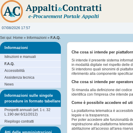
07/08/2026 17:57
Sei qui:
Home
»
Informazioni
»
F.A.Q.
Informazioni
Che cosa si intende per piattafo
Istruzioni e manuali
Si intende il presente sistema informa
F.A.Q.
in modalità digitale nel rispetto delle 
Si intendono quali sinonimi di piattaf
Accessibilità
riferimento alla componente specifica
Assistenza tecnica
Che cosa si intende per operato
News
Si rimanda alla definizione del codice d
identifica con l'impresa che intende p
Informazioni sulle singole
procedure in formato tabellare
Come è possibile accedere ed util
Prospetti annuali (art. 1 c. 32
La piattaforma telematica è accessibil
L.190 del 6/11/2012)
legale e la trasparenza.
Per poter accedere alle funzionalità d
Riepilogo contratti
registrazione alla piattaforma telemati
abilitazione all'accesso all'area riserv
Atti delle amministrazioni