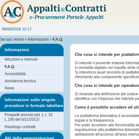
08/08/2026 10:17
Sei qui:
Home
»
Informazioni
»
F.A.Q.
Informazioni
Che cosa si intende per piattafo
Istruzioni e manuali
Si intende il presente sistema informa
F.A.Q.
in modalità digitale nel rispetto delle 
Si intendono quali sinonimi di piattaf
Accessibilità
riferimento alla componente specifica
Assistenza tecnica
Che cosa si intende per operato
News
Si rimanda alla definizione del codice d
identifica con l'impresa che intende p
Informazioni sulle singole
procedure in formato tabellare
Come è possibile accedere ed util
Prospetti annuali (art. 1 c. 32
La piattaforma telematica è accessibil
L.190 del 6/11/2012)
legale e la trasparenza.
Per poter accedere alle funzionalità d
Riepilogo contratti
registrazione alla piattaforma telemati
abilitazione all'accesso all'area riserv
Atti delle amministrazioni