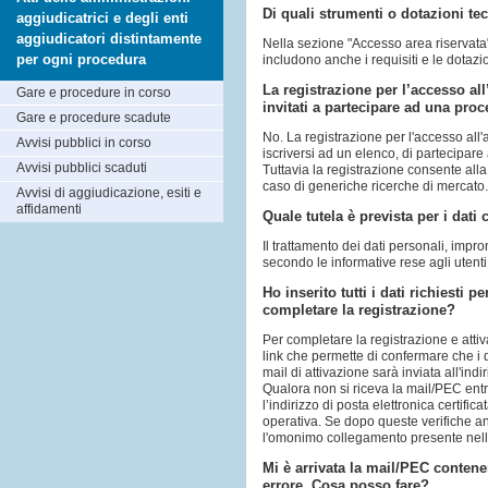
Di quali strumenti o dotazioni tec
aggiudicatrici e degli enti
aggiudicatori distintamente
Nella sezione "Accesso area riservata" 
per ogni procedura
includono anche i requisiti e le dotaz
La registrazione per l’accesso all
Gare e procedure in corso
invitati a partecipare ad una pro
Gare e procedure scadute
No. La registrazione per l'accesso all
Avvisi pubblici in corso
iscriversi ad un elenco, di partecipar
Avvisi pubblici scaduti
Tuttavia la registrazione consente alla
caso di generiche ricerche di mercato
Avvisi di aggiudicazione, esiti e
affidamenti
Quale tutela è prevista per i dati
Il trattamento dei dati personali, impr
secondo le informative rese agli utenti
Ho inserito tutti i dati richiesti
completare la registrazione?
Per completare la registrazione e attiv
link che permette di confermare che i 
mail di attivazione sarà inviata all'ind
Qualora non si riceva la mail/PEC entr
l’indirizzo di posta elettronica certific
operativa. Se dopo queste verifiche an
l'omonimo collegamento presente nella
Mi è arrivata la mail/PEC contene
errore. Cosa posso fare?