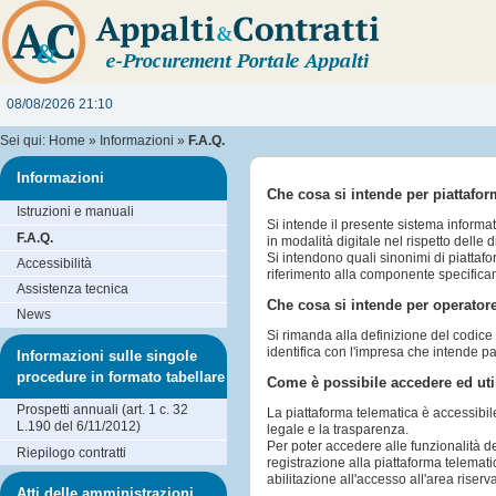
08/08/2026 21:10
Sei qui:
Home
»
Informazioni
»
F.A.Q.
Informazioni
Che cosa si intende per piattafo
Istruzioni e manuali
Si intende il presente sistema informa
F.A.Q.
in modalità digitale nel rispetto delle 
Si intendono quali sinonimi di piattaf
Accessibilità
riferimento alla componente specifica
Assistenza tecnica
Che cosa si intende per operato
News
Si rimanda alla definizione del codice d
identifica con l'impresa che intende p
Informazioni sulle singole
procedure in formato tabellare
Come è possibile accedere ed util
Prospetti annuali (art. 1 c. 32
La piattaforma telematica è accessibil
L.190 del 6/11/2012)
legale e la trasparenza.
Per poter accedere alle funzionalità d
Riepilogo contratti
registrazione alla piattaforma telemati
abilitazione all'accesso all'area riserv
Atti delle amministrazioni