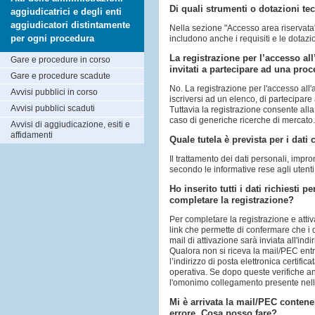
Di quali strumenti o dotazioni tec
aggiudicatrici e degli enti
aggiudicatori distintamente
Nella sezione "Accesso area riservata" 
per ogni procedura
includono anche i requisiti e le dotaz
La registrazione per l’accesso all
Gare e procedure in corso
invitati a partecipare ad una pro
Gare e procedure scadute
No. La registrazione per l'accesso all
Avvisi pubblici in corso
iscriversi ad un elenco, di partecipar
Avvisi pubblici scaduti
Tuttavia la registrazione consente alla
caso di generiche ricerche di mercato
Avvisi di aggiudicazione, esiti e
affidamenti
Quale tutela è prevista per i dati
Il trattamento dei dati personali, impr
secondo le informative rese agli utenti
Ho inserito tutti i dati richiesti
completare la registrazione?
Per completare la registrazione e attiv
link che permette di confermare che i 
mail di attivazione sarà inviata all'ind
Qualora non si riceva la mail/PEC entr
l’indirizzo di posta elettronica certific
operativa. Se dopo queste verifiche an
l'omonimo collegamento presente nella
Mi è arrivata la mail/PEC contene
errore. Cosa posso fare?