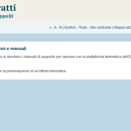
A
-
A
-
|
Grafica
-
Testo
-
Alto contrasto
|
Mappa sit
A
ioni e manuali
to si riportano i manuali di supporto per operare con la piattaforma telematica dell'E
i
r la presentazione di un'offerta telematica