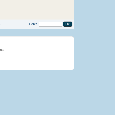
o
Cerca
:
nte.