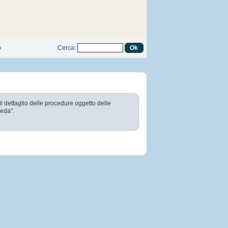
o
Cerca
:
di dettaglio delle procedure oggetto delle
heda".