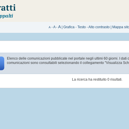
A
-
A
-
|
Grafica
-
Testo
-
Alto contrasto
|
Mappa sit
A
Elenco delle comunicazioni pubblicate nel portale negli ultimi 60 giorni. I dati 
comunicazioni sono consultabili selezionando il collegamento "Visualizza Sc
La ricerca ha restituito 0 risultati.