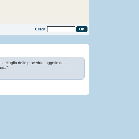
o
Cerca
:
di dettaglio delle procedure oggetto delle
heda".