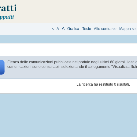
A
-
A
-
|
Grafica
-
Testo
-
Alto contrasto
|
Mappa sit
A
Elenco delle comunicazioni pubblicate nel portale negli ultimi 60 giorni. I dati 
comunicazioni sono consultabili selezionando il collegamento "Visualizza Sc
La ricerca ha restituito 0 risultati.