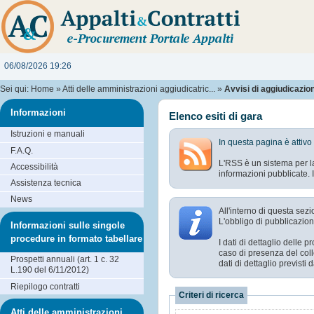
06/08/2026 19:26
Sei qui:
Home
»
Atti delle amministrazioni aggiudicatric...
»
Avvisi di aggiudicazione
Informazioni
Elenco esiti di gara
Istruzioni e manuali
In questa pagina è attivo
F.A.Q.
L'RSS è un sistema per la
Accessibilità
informazioni pubblicate. I
Assistenza tecnica
News
All'interno di questa sezi
L'obbligo di pubblicazione
Informazioni sulle singole
procedure in formato tabellare
I dati di dettaglio delle
caso di presenza del coll
Prospetti annuali (art. 1 c. 32
dati di dettaglio previst
L.190 del 6/11/2012)
Riepilogo contratti
Criteri di ricerca
Atti delle amministrazioni