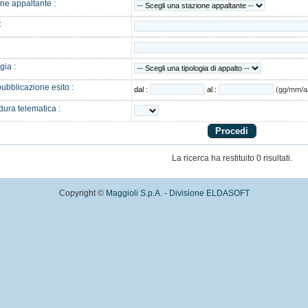
ne appaltante :
:
gia :
ubblicazione esito :
dal :
al :
(gg/mm/a
ura telematica :
La ricerca ha restituito 0 risultati.
Copyright ©
Maggioli S.p.A. - Divisione ELDASOFT