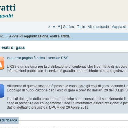
A
-
A
-
|
Grafica
-
Testo
-
Alto contrasto
|
Mappa sit
A
c...
»
Avvisi di aggiudicazione, esiti e affida...
esiti di gara
In questa pagina è attivo il servizio RSS
L'RSS è un sistema per la distribuzione di contenuti che ti permette di ricever
informazioni pubblicate. Il servizio è gratuito e non richiede alcuna registrazio
All'interno di questa sezione è possibile consultare gli esiti di gara secondo i t
L'obbligo di pubblicazione degli esiti di gara è previsto dall'art. 29 del D.Lgs. 
I dati di dettaglio delle procedure pubbliche sono consultabili selezionando i
caso di presenza del collegamento "Tabella informativa d'indicizzazione" è pos
dati di dettaglio previsti dal DPCM del 26 Aprile 2011.
i di ricerca