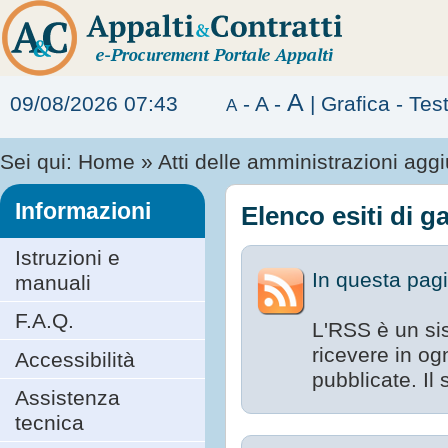
A
09/08/2026 07:43
-
A
-
|
Grafica
-
Tes
A
Sei qui:
Home
»
Atti delle amministrazioni aggiu
Informazioni
Elenco esiti di g
Istruzioni e
In questa pagi
manuali
F.A.Q.
L'RSS è un sis
ricevere in o
Accessibilità
pubblicate. Il
Assistenza
tecnica