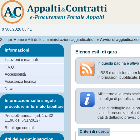
07/08/2026 05:41
Sei qui:
Home
»
Atti delle amministrazioni aggiudicatric...
»
Avvisi di aggiudicazione
Informazioni
Elenco esiti di gara
Istruzioni e manuali
In questa pagina è attivo
F.A.Q.
L'RSS è un sistema per la
Accessibilità
informazioni pubblicate. I
Assistenza tecnica
News
All'interno di questa sezi
L'obbligo di pubblicazione
Informazioni sulle singole
procedure in formato tabellare
I dati di dettaglio delle
caso di presenza del coll
Prospetti annuali (art. 1 c. 32
dati di dettaglio previst
L.190 del 6/11/2012)
Riepilogo contratti
Criteri di ricerca
Atti delle amministrazioni