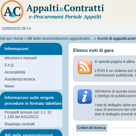
10/08/2026 08:14
Sei qui:
Home
»
Atti delle amministrazioni aggiudicatric...
»
Avvisi di aggiudicazione
Informazioni
Elenco esiti di gara
Istruzioni e manuali
In questa pagina è attivo
F.A.Q.
L'RSS è un sistema per la
Accessibilità
informazioni pubblicate. I
Assistenza tecnica
News
All'interno di questa sezi
L'obbligo di pubblicazione
Informazioni sulle singole
procedure in formato tabellare
I dati di dettaglio delle
caso di presenza del coll
Prospetti annuali (art. 1 c. 32
dati di dettaglio previst
L.190 del 6/11/2012)
Riepilogo contratti
Criteri di ricerca
Atti delle amministrazioni