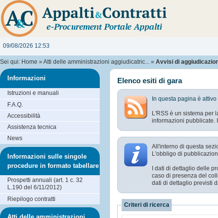
09/08/2026 12:53
Sei qui:
Home
»
Atti delle amministrazioni aggiudicatric...
»
Avvisi di aggiudicazione
Informazioni
Elenco esiti di gara
Istruzioni e manuali
In questa pagina è attivo
F.A.Q.
L'RSS è un sistema per la
Accessibilità
informazioni pubblicate. I
Assistenza tecnica
News
All'interno di questa sezi
L'obbligo di pubblicazione
Informazioni sulle singole
procedure in formato tabellare
I dati di dettaglio delle
caso di presenza del coll
Prospetti annuali (art. 1 c. 32
dati di dettaglio previst
L.190 del 6/11/2012)
Riepilogo contratti
Criteri di ricerca
Atti delle amministrazioni