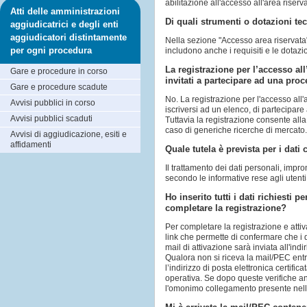
abilitazione all'accesso all'area riserv
Atti delle amministrazioni
Di quali strumenti o dotazioni tec
aggiudicatrici e degli enti
aggiudicatori distintamente
Nella sezione "Accesso area riservata" 
per ogni procedura
includono anche i requisiti e le dotaz
La registrazione per l’accesso all
Gare e procedure in corso
invitati a partecipare ad una pro
Gare e procedure scadute
No. La registrazione per l'accesso all
Avvisi pubblici in corso
iscriversi ad un elenco, di partecipar
Avvisi pubblici scaduti
Tuttavia la registrazione consente alla
caso di generiche ricerche di mercato
Avvisi di aggiudicazione, esiti e
affidamenti
Quale tutela è prevista per i dati
Il trattamento dei dati personali, impr
secondo le informative rese agli utenti
Ho inserito tutti i dati richiesti
completare la registrazione?
Per completare la registrazione e attiv
link che permette di confermare che i 
mail di attivazione sarà inviata all'ind
Qualora non si riceva la mail/PEC entr
l’indirizzo di posta elettronica certific
operativa. Se dopo queste verifiche an
l'omonimo collegamento presente nella