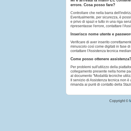
Mi è arrivata la mail/PEC contene
errore. Cosa posso fare?
Controllare che nella barra dell'indiriz
Eventualmente, per sicurezza, è possibi
e privo di spazi e tutto in una riga sen
ripresentasse l'errore, contattare l'A
Inserisco nome utente e password
Verificare di aver inserito correttamen
minuscolo così come digitati in fase di
contattare l'Assistenza tecnica media
Come posso ottenere assistenza
Per problemi sull'utilizzo della piatta
collegamento presente nella home page 
al documento "Modalità tecniche utiliz
Il servizio di Assistenza tecnica non è 
rimanda ai punti di contatto della Stazi
Copyright ©
M