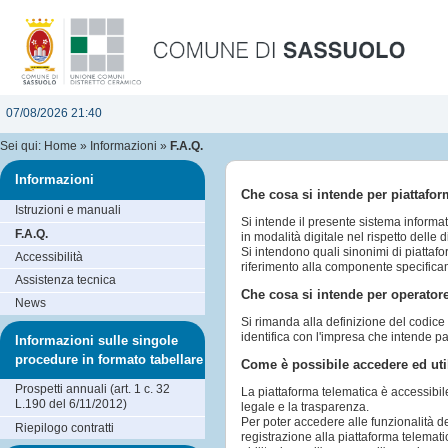
07/08/2026 21:40
Sei qui:
Home
»
Informazioni
»
F.A.Q.
Informazioni
Che cosa si intende per piattafo
Istruzioni e manuali
Si intende il presente sistema informa
F.A.Q.
in modalità digitale nel rispetto delle 
Si intendono quali sinonimi di piattaf
Accessibilità
riferimento alla componente specifica
Assistenza tecnica
Che cosa si intende per operato
News
Si rimanda alla definizione del codice d
identifica con l'impresa che intende p
Informazioni sulle singole
procedure in formato tabellare
Come è possibile accedere ed util
Prospetti annuali (art. 1 c. 32
La piattaforma telematica è accessibil
L.190 del 6/11/2012)
legale e la trasparenza.
Per poter accedere alle funzionalità d
Riepilogo contratti
registrazione alla piattaforma telemati