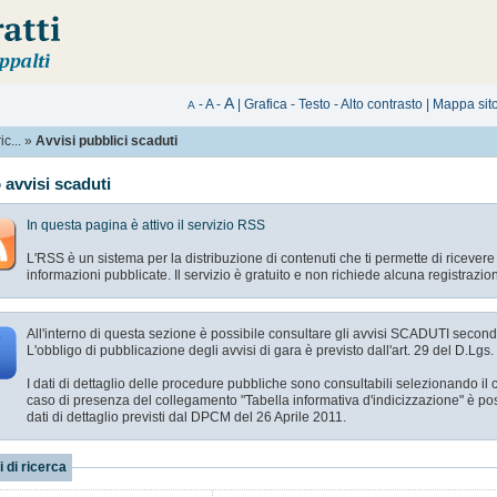
A
-
A
-
|
Grafica
-
Testo
-
Alto contrasto
|
Mappa sit
A
c...
»
Avvisi pubblici scaduti
 avvisi scaduti
In questa pagina è attivo il servizio RSS
L'RSS è un sistema per la distribuzione di contenuti che ti permette di ricever
informazioni pubblicate. Il servizio è gratuito e non richiede alcuna registrazio
All'interno di questa sezione è possibile consultare gli avvisi
SCADUTI
secondo 
L'obbligo di pubblicazione degli avvisi di gara è previsto dall'art. 29 del D.Lgs
I dati di dettaglio delle procedure pubbliche sono consultabili selezionando i
caso di presenza del collegamento "Tabella informativa d'indicizzazione" è pos
dati di dettaglio previsti dal DPCM del 26 Aprile 2011.
i di ricerca