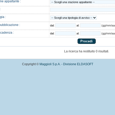
ne appaltante :
:
gia :
ubblicazione :
dal:
al:
(gg/mm/aa
scadenza :
dal:
al:
(gg/mm/aa
La ricerca ha restituito 0 risultati.
Copyright ©
Maggioli S.p.A. - Divisione ELDASOFT