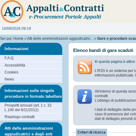
10/08/2026 09:19
Sei qui:
Home
»
Atti delle amministrazioni aggiudicatric...
»
Gare e procedure sca
Informazioni
Elenco bandi di gara scaduti
F.A.Q.
In questa pagina è attivo
Accessibilità
L'RSS è un sistema per la
Cookies
informazioni pubblicate. I
News
Informazioni sulle singole
All'interno di questa sez
contratti.
procedure in formato tabellare
L'obbligo di pubblicazion
Prospetti annuali (art. 1 c. 32
I dati di dettaglio delle
L.190 del 6/11/2012)
caso di presenza del coll
Riepilogo contratti
dati di dettaglio previst
Atti delle amministrazioni
Criteri di ricerca
aggiudicatrici e degli enti